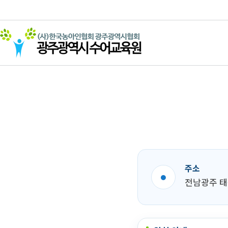
주소
●
전남광주 태봉