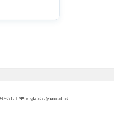
7-0315｜ 이메일: gjksl2635@hanmail.net