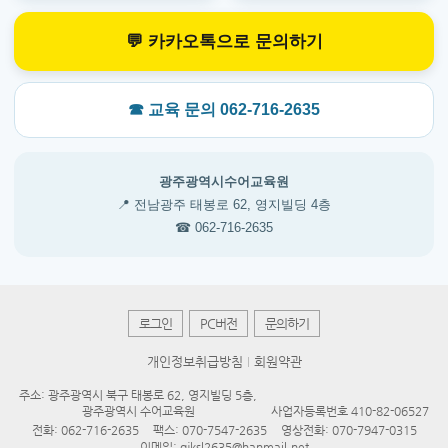
💬 카카오톡으로 문의하기
☎ 교육 문의 062-716-2635
광주광역시수어교육원
📍 전남광주 태봉로 62, 영지빌딩 4층
☎ 062-716-2635
로그인
PC버전
문의하기
개인정보취급방침
회원약관
주소: 광주광역시 북구 태봉로 62, 영지빌딩 5층,
광주광역시 수어교육원
사업자등록번호 410-82-06527
전화:
062-716-2635
팩스: 070-7547-2635
영상전화:
070-7947-0315
이메일:
gjksl2635@hanmail.net